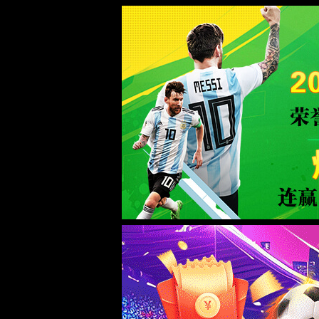
永乐高-www.ylg8888.com|集团官网
WTS-WAF拦截详情
出现该页面的原因:
1.你的请求是黑客攻击
2.你的请求合法但触发了安全规则,请提交问题反馈