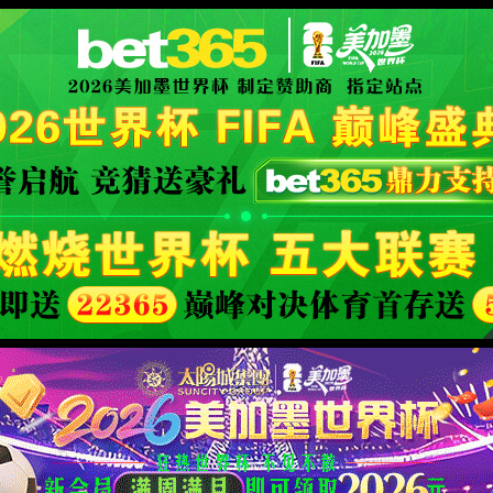
XML 地图