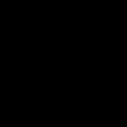
023年9
中矿大贝
拖泵要比夏